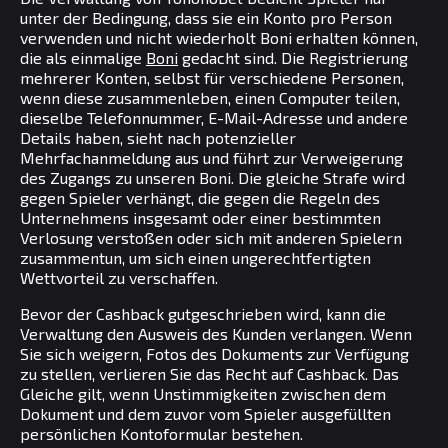
unter der Bedingung, dass sie ein Konto pro Person
verwenden und nicht wiederholt Boni erhalten können,
die als einmalige
Boni
gedacht sind. Die Registrierung
mehrerer Konten, selbst für verschiedene Personen,
wenn diese zusammenleben, einen Computer teilen,
dieselbe Telefonnummer, E-Mail-Adresse und andere
Details haben, sieht nach potenzieller
Mehrfachanmeldung aus und führt zur Verweigerung
des Zugangs zu unseren Boni. Die gleiche Strafe wird
gegen Spieler verhängt, die gegen die Regeln des
Unternehmens insgesamt oder einer bestimmten
Verlosung verstoßen oder sich mit anderen Spielern
zusammentun, um sich einen ungerechtfertigten
Wettvorteil zu verschaffen.
Bevor der Cashback gutgeschrieben wird, kann die
Verwaltung den Ausweis des Kunden verlangen. Wenn
Sie sich weigern, Fotos des Dokuments zur Verfügung
zu stellen, verlieren Sie das Recht auf Cashback. Das
Gleiche gilt, wenn Unstimmigkeiten zwischen dem
Dokument und dem zuvor vom Spieler ausgefüllten
persönlichen Kontoformular bestehen.