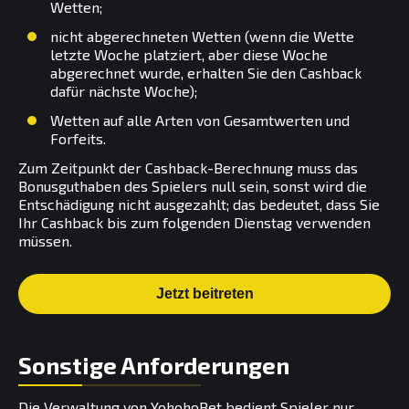
Wetten;
nicht abgerechneten Wetten (wenn die Wette
letzte Woche platziert, aber diese Woche
abgerechnet wurde, erhalten Sie den Cashback
dafür nächste Woche);
Wetten auf alle Arten von Gesamtwerten und
Forfeits.
Zum Zeitpunkt der Cashback-Berechnung muss das
Bonusguthaben des Spielers null sein, sonst wird die
Entschädigung nicht ausgezahlt; das bedeutet, dass Sie
Ihr Cashback bis zum folgenden Dienstag verwenden
müssen.
Jetzt beitreten
Sonstige Anforderungen
Die Verwaltung von YohohoBet bedient Spieler nur