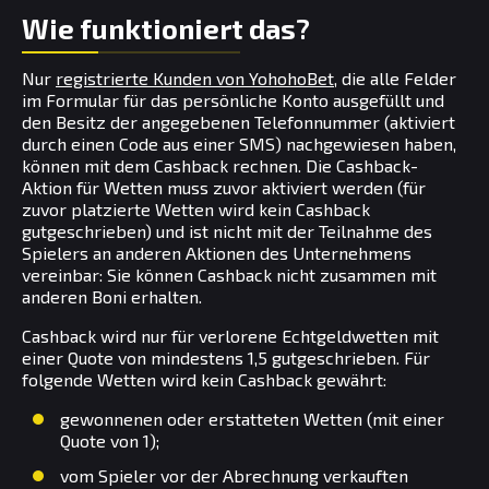
Wie funktioniert das?
Nur
registrierte Kunden von YohohoBet
, die alle Felder
im Formular für das persönliche Konto ausgefüllt und
den Besitz der angegebenen Telefonnummer (aktiviert
durch einen Code aus einer SMS) nachgewiesen haben,
können mit dem Cashback rechnen. Die Cashback-
Aktion für Wetten muss zuvor aktiviert werden (für
zuvor platzierte Wetten wird kein Cashback
gutgeschrieben) und ist nicht mit der Teilnahme des
Spielers an anderen Aktionen des Unternehmens
vereinbar: Sie können Cashback nicht zusammen mit
anderen Boni erhalten.
Cashback wird nur für verlorene Echtgeldwetten mit
einer Quote von mindestens 1,5 gutgeschrieben. Für
folgende Wetten wird kein Cashback gewährt:
gewonnenen oder erstatteten Wetten (mit einer
Quote von 1);
vom Spieler vor der Abrechnung verkauften