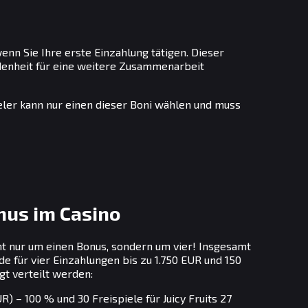
enn Sie Ihre erste Einzahlung tätigen. Dieser
iedenheit für eine weitere Zusammenarbeit
eler kann nur einen dieser Boni wählen und muss
us im Casino
cht nur um einen Bonus, sondern um vier! Insgesamt
e für vier Einzahlungen bis zu 1.750 EUR und 150
lgt verteilt werden:
R) – 100 % und 30 Freispiele für Juicy Fruits 27