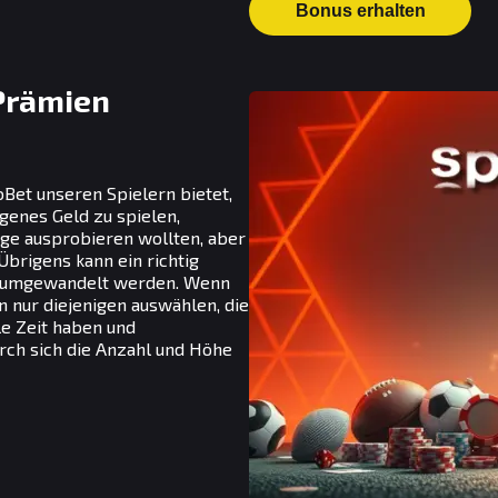
Bonus erhalten
Prämien
oBet unseren Spielern bietet,
igenes Geld zu spielen,
nge ausprobieren wollten, aber
Übrigens kann ein richtig
ld umgewandelt werden. Wenn
n nur diejenigen auswählen, die
e Zeit haben und
rch sich die Anzahl und Höhe