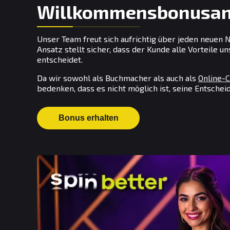
Willkommensbonusan
Unser Team freut sich aufrichtig über jeden neuen N
Ansatz stellt sicher, dass der Kunde alle Vorteile
entscheidet.
Da wir sowohl als Buchmacher als auch als
Online-C
bedenken, dass es nicht möglich ist, seine Entschei
Bonus erhalten