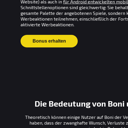
Website) als auch in
für Android entwickelten mobi
Schnittstellenoptionen sind gleichwertig: Sie behalt
gesamte Palette der angebotenen Spiele, sondern 
Werbeaktionen teilnehmen, einschließlich der Fort
aktivierte Werbeaktionen.
Bonus erhalten
Die Bedeutung von Boni 
Theoretisch können einige Nutzer auf Boni der V
haben, dass der zwanghafte Wunsch, Verluste z