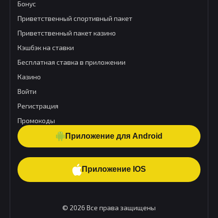
Бонус
Приветственный спортивный пакет
Приветственный пакет казино
Кэшбэк на ставки
Бесплатная ставка в приложении
Казино
Войти
Регистрация
Промокоды
Приложение для Android
Приложение IOS
© 2026 Все права защищены