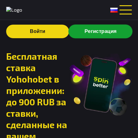
Регистрация
Войти
Бесплатная
ставка
Yohohobet в
приложении:
до 900 RUB за
ставки,
сделанные на
вашем