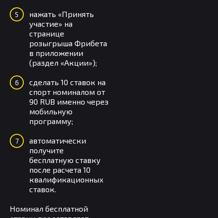
нажать «Принять
участие» на
странице
розыгрыша Фрибета
в приложении
(раздел «Акции»);
сделать 10 ставок на
спорт номиналом от
90 RUB именно через
мобильную
программу;
автоматически
получите
бесплатную ставку
после расчета 10
квалификационных
ставок.
Номинал бесплатной