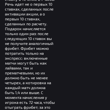
Речь идет не о первых 10
ставках, сделанных после
активации акции, а о
первых 10 ставках,
сделанных по расчету.
Подарок начисляется
только один раз: после
следующих 10 ставок вы
не получите аналогичный
фрибет. Фрибет можно
потратить только на
экспресс: включенные
матчи могут быть как
лайвами, так и
прематчевыми, но их
должно быть не менее
четырех, а котировка на
каждый матч должна
быть 1,4 или выше. С
момента начисления у
игрока есть 72 часа, чтобы
отыграть фрибет; за это