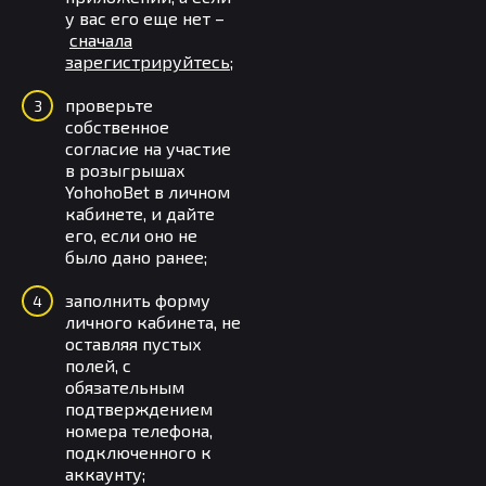
у вас его еще нет –
сначала
зарегистрируйтесь
;
проверьте
собственное
согласие на участие
в розыгрышах
YohohoBet в личном
кабинете, и дайте
его, если оно не
было дано ранее;
заполнить форму
личного кабинета, не
оставляя пустых
полей, с
обязательным
подтверждением
номера телефона,
подключенного к
аккаунту;