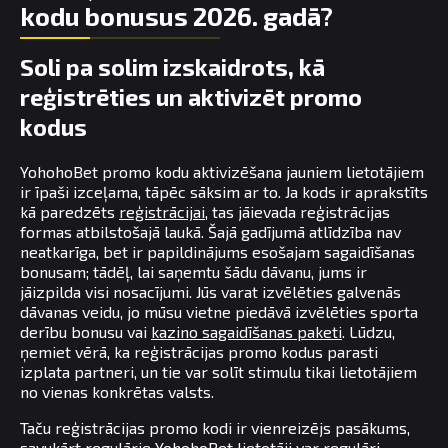
kodu bonusus 2026. gadā?
Soli pa solim izskaidrots, kā
reģistrēties un aktivizēt promo
kodus
YohohoBet promo kodu aktivizēšana jauniem lietotājiem
ir īpaši izceļama, tāpēc sāksim ar to. Ja kods ir aprakstīts
kā paredzēts
reģistrācijai
, tas jāievada reģistrācijas
formas atbilstošajā laukā. Šajā gadījumā atlīdzība nav
neatkarīga, bet ir papildinājums esošajam sagaidīšanas
bonusam; tādēļ, lai saņemtu šādu dāvanu, jums ir
jāizpilda visi nosacījumi. Jūs varat izvēlēties galvenās
dāvanas veidu, jo mūsu vietne piedāvā izvēlēties sporta
derību bonusu vai
kazino sagaidīšanas paketi
. Lūdzu,
ņemiet vērā, ka reģistrācijas promo kodus parasti
izplata partneri, un tie var solīt stimulu tikai lietotājiem
no vienas konkrētas valsts.
Taču reģistrācijas promo kodi ir vienreizējs pasākums,
savukārt regulārie YohohoBet lietotāji var regulāri