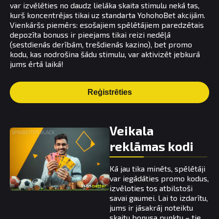
var izvēlēties no daudz lielāka skaita stimulu nekā tas,
kurš koncentrējas tikai uz standarta YohohoBet akcijām.
Vienkāršs piemērs: esošajiem spēlētājiem paredzētais
depozīta bonuss ir pieejams tikai reizi nedēļā
(sestdienās derībām, trešdienās kazino), bet promo
kodu, kas nodrošina šādu stimulu, var aktivizēt jebkurā
jums ērtā laikā!
Reģistrēties
Veikala
reklāmas kodi
Kā jau tika minēts, spēlētāji
var iegādāties promo kodus,
izvēloties tos atbilstoši
savai gaumei. Lai to izdarītu,
jums ir jāsakrāj noteiktu
skaitu bonusa punktu – tie