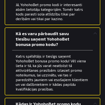
Jā, YohohoBet promo kodi ir interesanti
abām lietotāju kategorijām. Tomēr katrs
kods parasti sola atlīdzību tikai par
derībām vai tikai par kazino.
Kā es varu pārbaudīt savu
tiesību saņemt YohohoBet
bonusa promo kodu?
Katrs spēlētājs ir tiesīgs saņemt
YohohoBet bonusa promo kodu! Vēl viena
lieta ir tā, ka jūs varat neatbilst tā
aktivizēšanas prasībām: izlasiet promo
noteikumus, lai uzzinātu, vai tas ir
paredzēts jauniem vai esošajiem klientiem
un vai dalībniekiem ir kādas papildu
kvalifikācijas prasības.
Kādas ir YohohoBet promo kodu