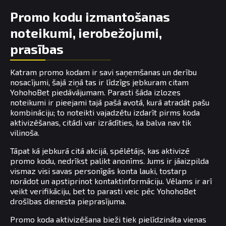
Promo kodu izmantošanas
noteikumi, ierobežojumi,
prasības
Katram promo kodam ir savi saņemšanas un derību
nosacījumi, šajā ziņā tas ir līdzīgs jebkuram citam
YohohoBet piedāvājumam. Parasti šāda izlozes
noteikumi ir pieejami tajā pašā avotā, kurā atradāt pašu
kombināciju; to noteikti vajadzētu izdarīt pirms koda
aktivizēšanas, citādi var izrādīties, ka balva nav tik
vilinoša.
Tāpat kā jebkurā citā akcijā, spēlētājs, kas aktivizē
promo kodu, nedrīkst palikt anonīms. Jums ir jāaizpilda
vismaz visi savas personīgās konta lauki, tostarp
norādot un apstiprinot kontaktinformāciju. Vēlams ir arī
veikt verifikāciju, bet to parasti veic pēc YohohoBet
drošības dienesta pieprasījuma.
Promo koda aktivizēšana bieži tiek pielīdzināta vienas