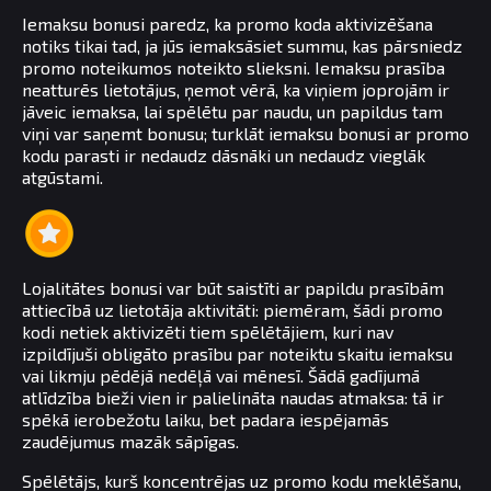
Iemaksu bonusi paredz, ka promo koda aktivizēšana
notiks tikai tad, ja jūs iemaksāsiet summu, kas pārsniedz
promo noteikumos noteikto slieksni. Iemaksu prasība
neatturēs lietotājus, ņemot vērā, ka viņiem joprojām ir
jāveic iemaksa, lai spēlētu par naudu, un papildus tam
viņi var saņemt bonusu; turklāt iemaksu bonusi ar promo
kodu parasti ir nedaudz dāsnāki un nedaudz vieglāk
atgūstami.
Lojalitātes bonusi var būt saistīti ar papildu prasībām
attiecībā uz lietotāja aktivitāti: piemēram, šādi promo
kodi netiek aktivizēti tiem spēlētājiem, kuri nav
izpildījuši obligāto prasību par noteiktu skaitu iemaksu
vai likmju pēdējā nedēļā vai mēnesī. Šādā gadījumā
atlīdzība bieži vien ir palielināta naudas atmaksa: tā ir
spēkā ierobežotu laiku, bet padara iespējamās
zaudējumus mazāk sāpīgas.
Spēlētājs, kurš koncentrējas uz promo kodu meklēšanu,