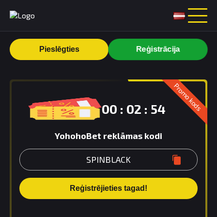
Reģistrācija
Pieslēgties
Promo kods
00
:
02
:
53
YohohoBet reklāmas kodi
SPINBLACK
Reģistrējieties tagad!