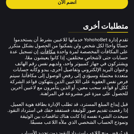
انضم الآن
متطلبات أخرى
تقدم إدارة YohohoBet خدماتها للاعبين بشرط أن يستخدموا
حسابًا واحدًا لكل شخص ولن يتمكنوا من الحصول بشكل متكرر
على المكافآت المخصصة لمرة واحدة
مكافآت
. إن تسجيل عدة
حسابات حتى لأشخاص مختلفين، إذا كانوا يعيشون معًا،
ويشتركون في جهاز كمبيوتر واحد، ولديهم نفس رقم الهاتف
وعنوان البريد الإلكتروني وتفاصيل أخرى، يبدو وكأنه حسابات
متعددة محتملة وسيؤدي إلى رفض الوصول إلى مكافآتنا. سيتم
فرض نفس العقوبة على اللاعبين الذين ينتهكون قواعد الشركة
ككل أو قواعد سحب معين، أو الذين يتآمرون مع لاعبين آخرين
للحصول على ميزة غير مشروعة في المراهنة.
قبل إيداع المبلغ المسترد، قد تطلب الإدارة بطاقة هوية العميل.
إذا رفضت تقديم صور للوثيقة، فستفقد حقك في استرداد النقود.
سيحدث الشيء نفسه إذا كانت هناك تناقضات بين الوثيقة
ونموذج الحساب الشخصي الذي ملأه اللاعب مسبقًا.
قد يُرفض منح اللاعب استرداد النقود دون تحديد الأسباب.