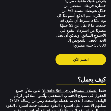
يعرض عليك تخفيف مرارة
خسارة فريقك المفضل من
خلال تعويضك بنسبة 3% من
خسائرك. يتم الدفع أسبوعيًا كل
يوم ثلاثاء، بشرط أن تكون قد
جمعت ما لا يقل عن 55 جنيهًا
مصريًا من استرداد النقود في
الأسبوع السابق، ويمكن أن يصل
الحد الأقصى للتعويض إلى
55.000 جنيه مصري!
انضم الآن
كيف يعمل؟
فقط
العملاء المسجلون في YohohoBet
الذين ملأوا جميع
الحقول في نموذج الحساب الشخصي وأثبتوا امتلاكهم لرقم
الهاتف المحدد (الذي تم تفعيله بواسطة رمز من رسالة SMS)
يمكنهم الاعتماد على استرداد النقود. تتطلب حملة استرداد النقود
على الرهانات تفعيلًا مسبقًا (لن يتم إضافة أي استرداد نقدي