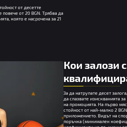
тойност от десетте
не повече от 20 BGN. Трябва да
та, която е насрочена за 21
Кои залози с
квалифицир
За да натрупате десет залога
да спазвате изискванията за 
на промоцията. На първо мяс
стойност от най-малко 2 BGN
приложението. Видът на спо
поръчка (минимален коефици
коефициенти не по-ниски от 