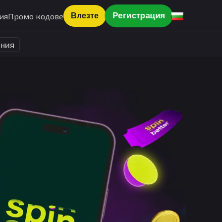
ия
Промо кодове
Регистрация
Влезте
ания