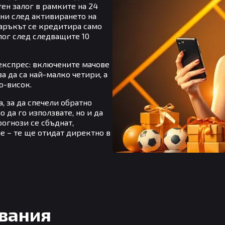
ен залог в рамките на 24
вени след активирането на
даръкът се кредитира само
лог след следващите 10
 експрес: включените мачове
а да са най-малко четири, а
о-висок.
, за да спечели обратно
о да го използвате, но и да
огнози се сбъднат,
е – те ще отидат директно в
вания