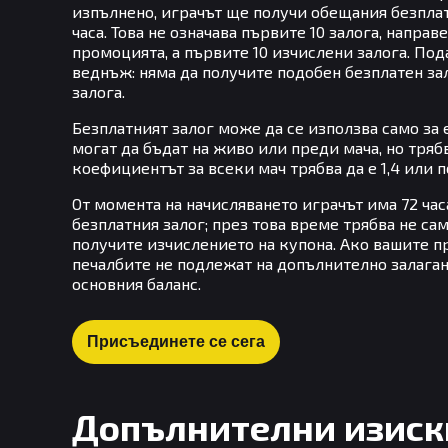
изпълнено, играчът ще получи обещания безплат
часа. Това не означава първите 10 залога, напра
промоцията, а първите 10 изчислени залога. По
веднъж: няма да получите подобен безплатен за
залога.
Безплатният залог може да се използва само за
могат да бъдат на живо или преди мача, но трябв
коефициентът за всеки мач трябва да е 1,4 или п
От момента на начисляването играчът има 72 часа
безплатния залог; през това време трябва не сам
получите изчислението на купона. Ако вашите пр
печалбите не подлежат на допълнително залаган
основния баланс.
Присъединете се сега
Допълнителни изиск