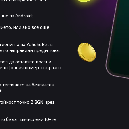
ие за Android
;
ието, или ако все още
гленията на YohohoBet в
те го направили преди това;
без да оставяте празни
елефонния номер, свързан с
а тегленето на безплатен
;
тойност точно 2 BGN чрез
то бъдат изчислени 10-те