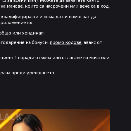
 на мачове, които са насрочени или вече са в ход.
а квалифициращи и няма да ви помогнат да
 приложението:
 общо или хендикап;
агодарение на бонуси,
промо кодове
, аванс от
циент 1 поради отмяна или отлагане на мача или
грача преди уреждането.