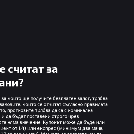
е считат за
ани?
, за които ще получите безплатен залог, трябва
залозите, които се отчитат съгласно правилата
то, прогнозите трябва да са с номинална
 и да бъдат поставени строго чрез
рта няма значение. Купонът може да бъде или
ент от 1,4) или експрес (минимум два мача,
1,3 за всеки мач). Можете да залагате както