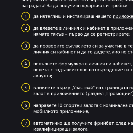
наградата! За да получиш подаръка си, трябва:
да изтеглиш и инсталираш нашето
приложен
да влезете в личния си кабинет
в приложен
нямате такъв –
първо да се регистрирате
;
да проверите съгласието си за участие в те
личния си кабинет и да го дадете, ако не с
попълнете формуляра в личния си кабинет, 
полета, с задължително потвърждение на т
акаунта;
кликнете върху „Участвай“ на страницата н
залог в приложението (раздел „Промоции“)
направете 10 спортни залога с номинална с
мобилното приложение;
автоматично ще получите фрийбет, след ка
квалифициращи залога.