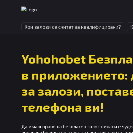
Кои залози се считат за квалифицирани?
К
Yohohobet Безпла
в приложението: 
за залози, постав
телефона ви!
Да имаш право на безплатен залог винаги е чуде
получава безплатен залог за спортни залози, кои