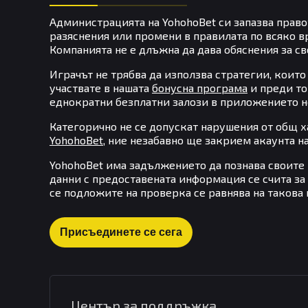
Администрацията на YohohoBet си запазва право
разяснения или промени в правилата по всяко вр
Компанията не е длъжна да дава обяснения за св
Играчът не трябва да използва стратегии, които
участвате в нашата
бонусна програма
и преди то
еднократни безплатни залози в приложението не
Категорично не се допускат нарушения от общ ха
YohohoBet
, ние незабавно ще закрием акаунта н
YohohoBet има задължението да познава своите 
данни с предоставената информация се счита за 
се подложите на проверка се равнява на такова
Присъединете се сега
Център за поддръжка