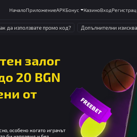
Начало
Приложение
APK
Бонус
Казино
Вход
Регистрац
ак да използвате промо код?
Допълнителни изискв
тен залог
до 20 BGN
ени от
сно, особено когато играчът
то би направил и без