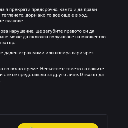
да я прекрати предсрочно, както и да прави
тегленето, дори ако то все още е в ход.
те планове.
кова нарушение, ще загубите правото си да
ване може да включва получаване на множество
мпютър.
 че даден играч мами или изпира пари чрез
ча по всяко време. Несъответствието на вашите
 сте се представяли за друго лице. Отказът да
.