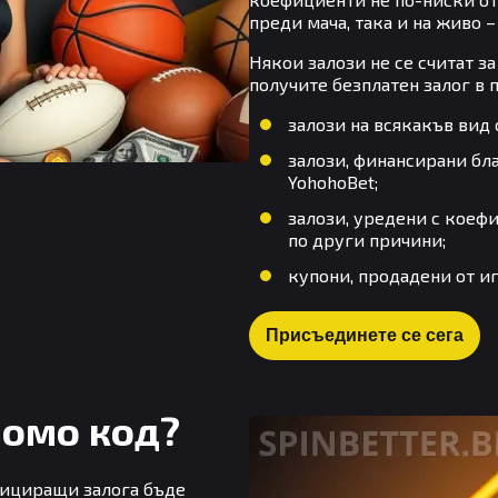
преди мача, така и на живо –
Някои залози не се считат з
получите безплатен залог в
залози на всякакъв вид
залози, финансирани бл
YohohoBet;
залози, уредени с коефи
по други причини;
купони, продадени от и
Присъединете се сега
ромо код?
фициращи залога бъде