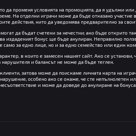
то да променя условията на промоцията, да я удължи или 
еме. На отделни играчи може да бъде отказано участие в 
оите действия, нито да уведомява предварително за свои
 могат да бъдат счетени за нечестни; ако бъде открито та
ва издаденият бонус ще бъде анулиран. Неправилно полз
 само за едно лице, но и за едно семейство или един ко
рактер, в които е замесен нашият сайт. Ако се установи,
а нарушителя и балансът не може да бъде теглен.
клиенти, затова може да поискаме личната карта на игра
нарушение, особено ако се окаже, че сте непълнолетен или
 несъответствие и може да доведе до анулиране на бонуса